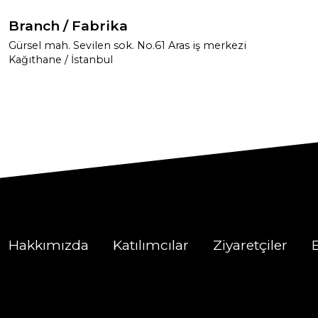
Branch / Fabrika
Gürsel mah. Sevilen sok. No.61 Aras iş merkezi
Kağıthane / İstanbul
Hakkımızda
Katılımcılar
Ziyaretçiler