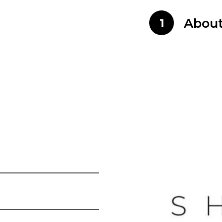
Abou
1