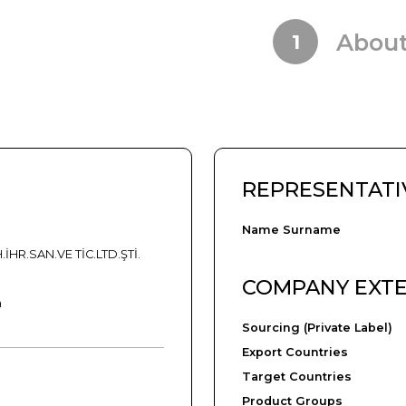
Abou
1
REPRESENTATI
Name Surname
.İHR.SAN.VE TİC.LTD.ŞTİ.
COMPANY EXT
m
Sourcing (Private Label)
Export Countries
Target Countries
Product Groups