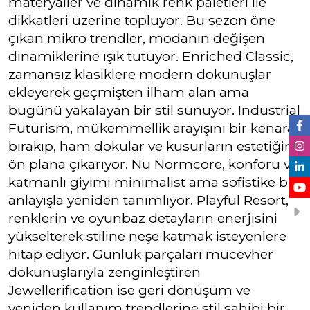
materyaller ve dinamik renk paletleri ile
dikkatleri üzerine topluyor. Bu sezon öne
çıkan mikro trendler, modanın değişen
dinamiklerine ışık tutuyor. Enriched Classic,
zamansız klasiklere modern dokunuşlar
ekleyerek geçmişten ilham alan ama
bugünü yakalayan bir stil sunuyor. Industrial
Futurism, mükemmellik arayışını bir kenara
bırakıp, ham dokular ve kusurların estetiğini
ön plana çıkarıyor. Nu Normcore, konforu ve
katmanlı giyimi minimalist ama sofistike bir
anlayışla yeniden tanımlıyor. Playful Resort,
renklerin ve oyunbaz detayların enerjisini
yükselterek stiline neşe katmak isteyenlere
hitap ediyor. Günlük parçaları mücevher
dokunuşlarıyla zenginleştiren
Jewellerification ise geri dönüşüm ve
yeniden kullanım trendlerine stil sahibi bir