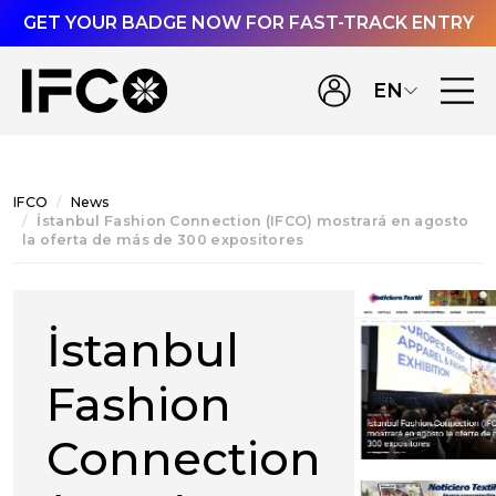
GET YOUR BADGE NOW FOR FAST-TRACK ENTRY
EN
IFCO
News
İstanbul Fashion Connection (IFCO) mostrará en agosto
la oferta de más de 300 expositores
İstanbul
Fashion
Connection