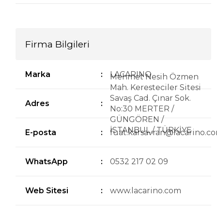
Firma Bilgileri
Marka
:
LACARINO
Mehmet Nesih Özmen
Mah. Keresteciler Sitesi
Savaş Cad. Çınar Sok.
Adres
:
No:30 MERTER /
GÜNGÖREN /
İSTANBUL / TÜRKİYE
E-posta
:
fuat.karsavran@lacarino.c
WhatsApp
:
0532 217 02 09
Web Sitesi
:
www.lacarino.com