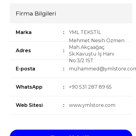
Firma Bilgileri
Marka
:
YML TEKSTİL
Mehmet Nesih Özmen
Mah.Akçaağaç
Adres
:
Sk.Kavuştu İş Hanı
No:3/2 İST
E-posta
:
muhammed@ymlstore.co
WhatsApp
:
+90 531 287 89 65
Web Sitesi
:
www.ymlstore.com