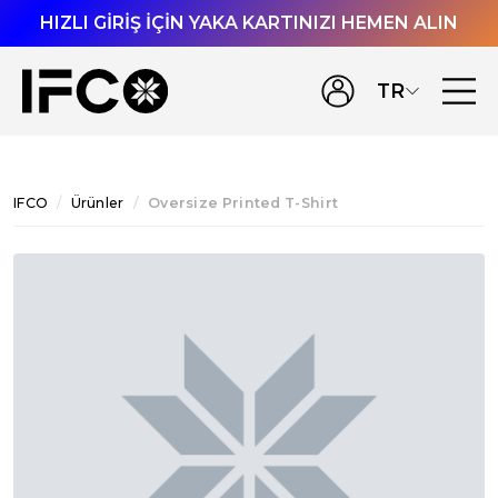
HIZLI GİRİŞ İÇİN YAKA KARTINIZI HEMEN ALIN
TR
IFCO
Ürünler
Oversize Printed T-Shirt