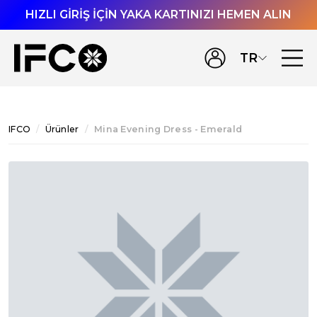
HIZLI GİRİŞ İÇİN YAKA KARTINIZI HEMEN ALIN
TR
IFCO
Ürünler
Mina Evening Dress - Emerald