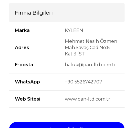
Firma Bilgileri
Marka
:
KYLEEN
Mehmet Nesih Özmen
Adres
:
Mah.Savaş Cad.No:6
Kat:3 İST
E-posta
:
haluk@pan-ltd.com.tr
WhatsApp
:
+90 5526742707
Web Sitesi
:
www.pan-ltd.com.tr