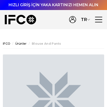
HIZLI GİRİŞ İÇİN YAKA KARTINIZI HEMEN ALIN
TR
IFCO
Ürünler
Blouse And Pants