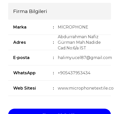
Firma Bilgileri
Marka
:
MİCROPHONE
Abdurrahman Nafiz
Adres
:
Gürman Mah.Nadide
Cad.No:6/a İST
E-posta
:
halimyucel87@gmail.com
WhatsApp
:
+905437953434
Web Sitesi
:
www.microphonetextile.c