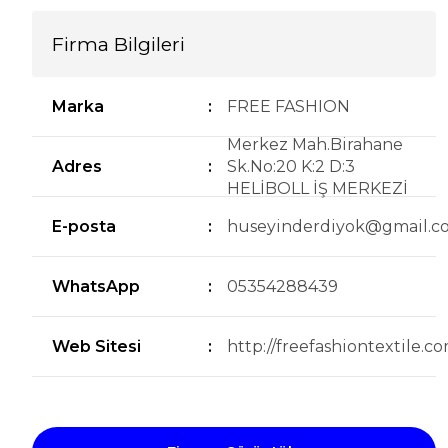
Firma Bilgileri
Marka
:
FREE FASHION
Merkez Mah.Birahane
Adres
:
Sk.No:20 K:2 D:3
HELİBOLL İŞ MERKEZİ
E-posta
:
huseyinderdiyok@gmail.c
WhatsApp
:
05354288439
Web Sitesi
:
http://freefashiontextile.c