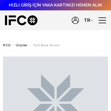
HIZLI GİRİŞ İÇİN YAKA KARTINIZI HEMEN ALIN
TR
IFCO
Ürünler
7411 Blue Dress