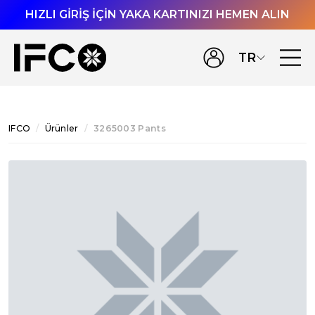
HIZLI GİRİŞ İÇİN YAKA KARTINIZI HEMEN ALIN
TR
IFCO
Ürünler
3265003 Pants