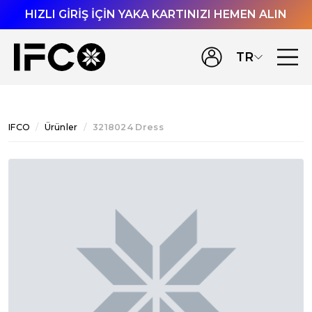
HIZLI GİRİŞ İÇİN YAKA KARTINIZI HEMEN ALIN
TR
IFCO
Ürünler
3218024 Dress