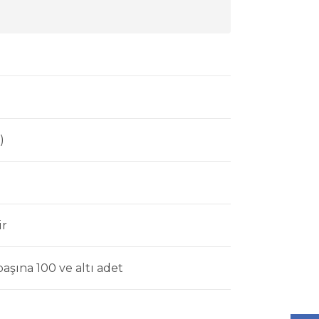
)
ir
aşına 100 ve altı adet