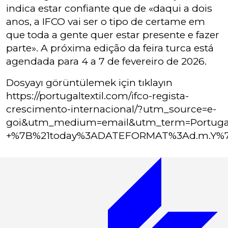
indica estar confiante que de «daqui a dois
anos, a IFCO vai ser o tipo de certame em
que toda a gente quer estar presente e fazer
parte». A próxima edição da feira turca está
agendada para 4 a 7 de fevereiro de 2026.
Dosyayı görüntülemek için tıklayın
https://portugaltextil.com/ifco-regista-
crescimento-internacional/?utm_source=e-
goi&utm_medium=email&utm_term=Portugal
+%7B%21today%3ADATEFORMAT%3Ad.m.Y%7D&u